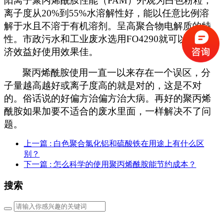
阳离子聚丙烯酰胺性能（
PAM
）外观为白色粉粒，
离子度从
20%
到
55%
水溶解性好，能以任意比例溶
解于水且不溶于有机溶剂。呈高聚合物电解质的特
性。市政污水和工业废水选用
FO4290
就可以了。经
济效益好使用效果佳。
聚丙烯酰胺使用一直一以来存在一个误区，分
子量越高越好或离子度高的就是对的，这是不对
的。俗话说的好偏方治偏方治大病。再好的聚丙烯
酰胺如果加要不适合的废水里面，一样解决不了问
题。
上一篇
: 白色聚合氯化铝和硫酸铁在用途上有什么区
别？
下一篇
: 怎么科学的使用聚丙烯酰胺能节约成本？
搜索