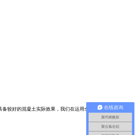
在线咨询
具备较好的混凝土实际效果，我们在运用全过程中增加的剂量相
聚丙烯酰胺
聚合氯化铝