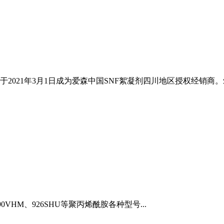
21年3月1日成为爱森中国SNF絮凝剂四川地区授权经销商。爱森聚
490VHM、926SHU等聚丙烯酰胺各种型号...