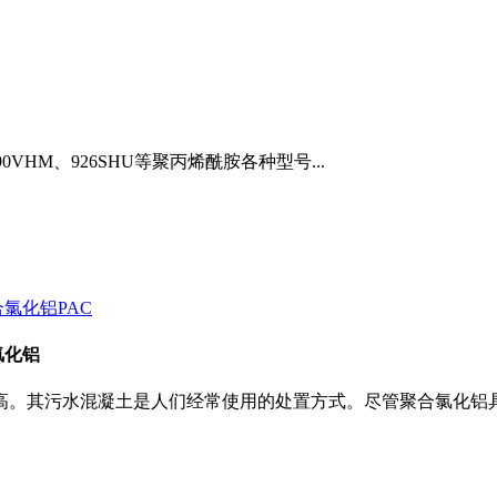
490VHM、926SHU等聚丙烯酰胺各种型号...
氯化铝
高。其污水混凝土是人们经常使用的处置方式。尽管聚合氯化铝