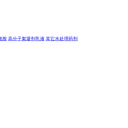
酰胺
高分子絮凝剂乳液
其它水处理药剂