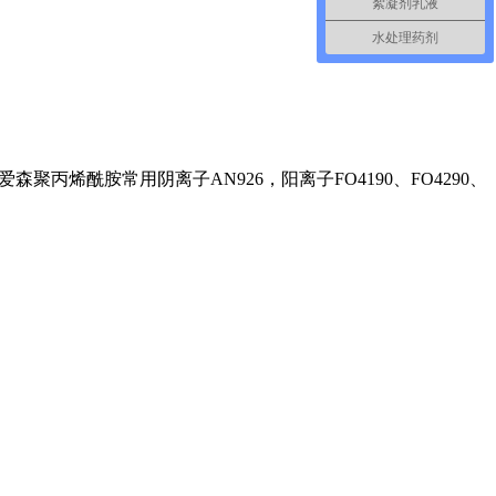
絮凝剂乳液
水处理药剂
丙烯酰胺常用阴离子AN926，阳离子FO4190、FO4290、