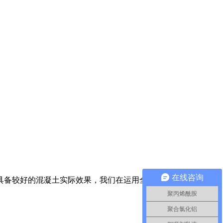
在线咨询
具备较好的混凝土实际效果，我们在运用全过程中增加的剂量相
聚丙烯酰胺
聚合氯化铝