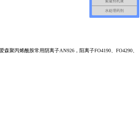
絮凝剂乳液
水处理药剂
丙烯酰胺常用阴离子AN926，阳离子FO4190、FO4290、