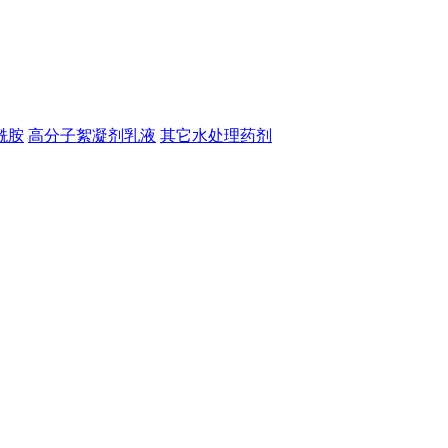
酰胺
高分子絮凝剂乳液
其它水处理药剂