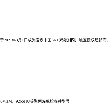
21年3月1日成为爱森中国SNF絮凝剂四川地区授权经销商。爱森聚
490VHM、926SHU等聚丙烯酰胺各种型号...