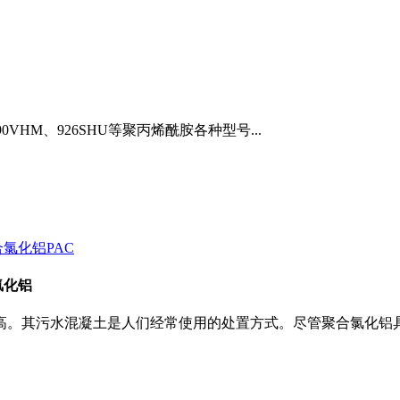
490VHM、926SHU等聚丙烯酰胺各种型号...
氯化铝
高。其污水混凝土是人们经常使用的处置方式。尽管聚合氯化铝